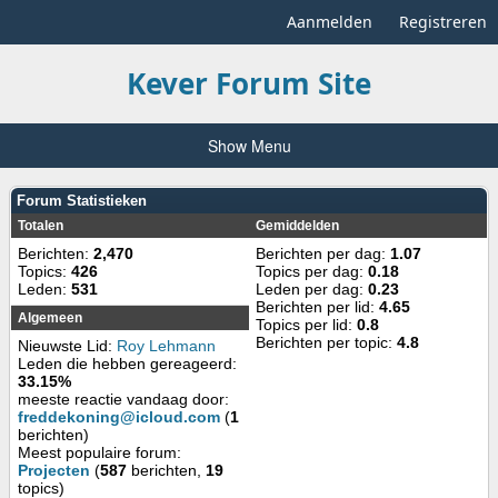
Aanmelden
Registreren
Kever Forum Site
Show Menu
Forum Statistieken
Totalen
Gemiddelden
Berichten:
2,470
Berichten per dag:
1.07
Topics:
426
Topics per dag:
0.18
Leden:
531
Leden per dag:
0.23
Berichten per lid:
4.65
Algemeen
Topics per lid:
0.8
Berichten per topic:
4.8
Nieuwste Lid:
Roy Lehmann
Leden die hebben gereageerd:
33.15%
meeste reactie vandaag door:
freddekoning@icloud.com
(
1
berichten)
Meest populaire forum:
Projecten
(
587
berichten,
19
topics)