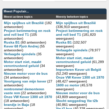
Meest Populair...
Meest actieve topics
Meesty bekeken topics
Mijn spijlbus uit Brazilië
(182
Mijn spijlbus uit Brazilië
antwoorden)
(336,910 weergaven)
Project betimmering en rock
Project betimmering en rock
and roll bed T1
(105
and roll bed T1
(181,820
antwoorden)
weergaven)
Ruska B1
(60 antwoorden)
Ruska B1
(102,507
Kever 68 Pjotr Andrej
(55
weergaven)
antwoorden)
Verlaagde spindels
(78,977
Verlaagde spindels
(35
weergaven)
antwoorden)
Motor start niet, maakt
Motor start niet, maakt
verontrustend geluid
(61,289
verontrustend geluid
(34
weergaven)
antwoorden)
Importeren Kever uit België
Nieuwe motor voor de bus
(52,240 weergaven)
(34 antwoorden)
Onze VW Kever 1300 uit 1970
Voortgang van mijn kever
(27
(48,427 weergaven)
antwoorden)
1600 cc motor
(45,578
remtrommel demonteren
weergaven)
vaste rem
(22 antwoorden)
Nieuwe motor voor de bus
Onze VW Kever 1300 uit 1970
(43,809 weergaven)
(18 antwoorden)
Slecht weggedrag Vw t2b
brandje in Baja
(18
(40,861 weergaven)
antwoorden)
Vw t2 bus
(40,328 weergaven)