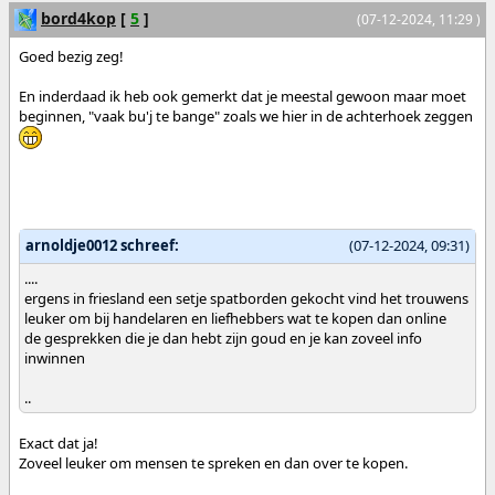
bord4kop
[
5
]
(07-12-2024, 11:29 )
Goed bezig zeg!
En inderdaad ik heb ook gemerkt dat je meestal gewoon maar moet
beginnen, "vaak bu'j te bange" zoals we hier in de achterhoek zeggen
arnoldje0012 schreef:
(07-12-2024, 09:31)
....
ergens in friesland een setje spatborden gekocht vind het trouwens
leuker om bij handelaren en liefhebbers wat te kopen dan online
de gesprekken die je dan hebt zijn goud en je kan zoveel info
inwinnen
..
Exact dat ja!
Zoveel leuker om mensen te spreken en dan over te kopen.