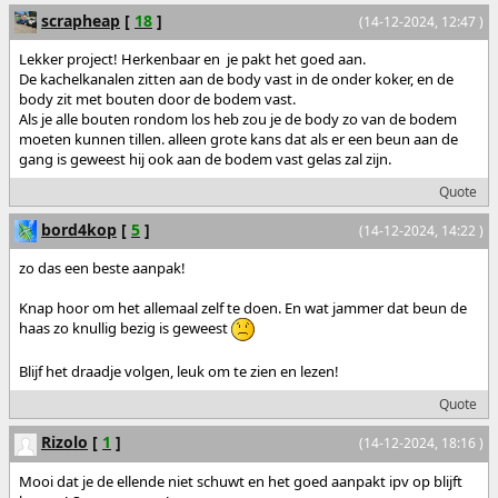
scrapheap
[
18
]
(14-12-2024, 12:47 )
Lekker project! Herkenbaar en je pakt het goed aan.
De kachelkanalen zitten aan de body vast in de onder koker, en de
body zit met bouten door de bodem vast.
Als je alle bouten rondom los heb zou je de body zo van de bodem
moeten kunnen tillen. alleen grote kans dat als er een beun aan de
gang is geweest hij ook aan de bodem vast gelas zal zijn.
Quote
bord4kop
[
5
]
(14-12-2024, 14:22 )
zo das een beste aanpak!
Knap hoor om het allemaal zelf te doen. En wat jammer dat beun de
haas zo knullig bezig is geweest
Blijf het draadje volgen, leuk om te zien en lezen!
Quote
Rizolo
[
1
]
(14-12-2024, 18:16 )
Mooi dat je de ellende niet schuwt en het goed aanpakt ipv op blijft