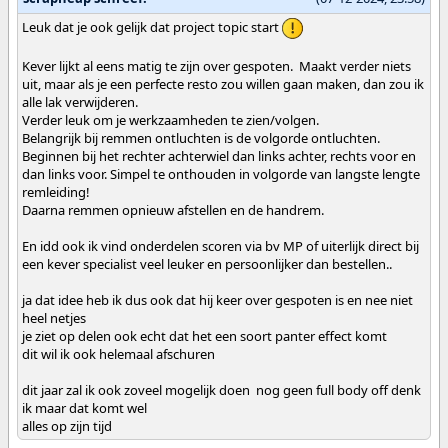
Leuk dat je ook gelijk dat project topic start
Kever lijkt al eens matig te zijn over gespoten. Maakt verder niets
uit, maar als je een perfecte resto zou willen gaan maken, dan zou ik
alle lak verwijderen.
Verder leuk om je werkzaamheden te zien/volgen.
Belangrijk bij remmen ontluchten is de volgorde ontluchten.
Beginnen bij het rechter achterwiel dan links achter, rechts voor en
dan links voor. Simpel te onthouden in volgorde van langste lengte
remleiding!
Daarna remmen opnieuw afstellen en de handrem.
En idd ook ik vind onderdelen scoren via bv MP of uiterlijk direct bij
een kever specialist veel leuker en persoonlijker dan bestellen..
ja dat idee heb ik dus ook dat hij keer over gespoten is en nee niet
heel netjes
je ziet op delen ook echt dat het een soort panter effect komt
dit wil ik ook helemaal afschuren
dit jaar zal ik ook zoveel mogelijk doen nog geen full body off denk
ik maar dat komt wel
alles op zijn tijd