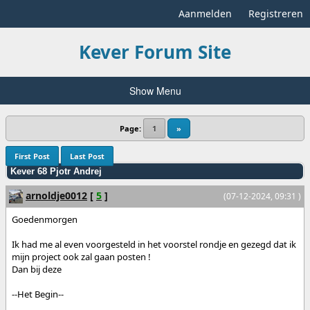
Aanmelden
Registreren
Kever Forum Site
Show Menu
Page:
1
»
First Post
Last Post
Kever 68 Pjotr Andrej
arnoldje0012
[
5
]
(07-12-2024, 09:31 )
Goedenmorgen
Ik had me al even voorgesteld in het voorstel rondje en gezegd dat ik
mijn project ook zal gaan posten !
Dan bij deze
--Het Begin--