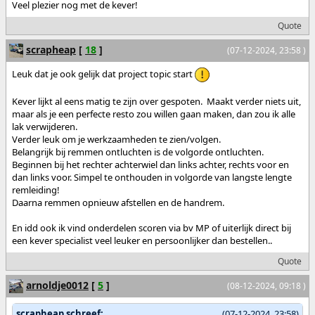
Veel plezier nog met de kever!
Quote
scrapheap
[
18
]
(07-12-2024, 23:58 )
Leuk dat je ook gelijk dat project topic start
Kever lijkt al eens matig te zijn over gespoten. Maakt verder niets uit,
maar als je een perfecte resto zou willen gaan maken, dan zou ik alle
lak verwijderen.
Verder leuk om je werkzaamheden te zien/volgen.
Belangrijk bij remmen ontluchten is de volgorde ontluchten.
Beginnen bij het rechter achterwiel dan links achter, rechts voor en
dan links voor. Simpel te onthouden in volgorde van langste lengte
remleiding!
Daarna remmen opnieuw afstellen en de handrem.
En idd ook ik vind onderdelen scoren via bv MP of uiterlijk direct bij
een kever specialist veel leuker en persoonlijker dan bestellen..
Quote
arnoldje0012
[
5
]
(08-12-2024, 09:18 )
scrapheap schreef:
(07-12-2024, 23:58)