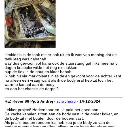
inmiddels is de tank etc er ook uit en ik was van mening dat de
tank leeg was hahahah
was dus gewoon vol haha ook de stuurstang gaf niks mee na 3
dagen kruipolie wilde het nog niet lukken
hup de flex in de bout en klaar hahah
ik heb nu via marktplaats inlas delen gekocht voor de achter kant
nu alleen een vraag want als ik de body eraf heb zit toch het
warmte kanaal aan de body
en aan het chassis de dorpel?
RE: Kever 68 Pjotr Andrej
-
scrapheap
-
14-12-2024
Lekker project! Herkenbaar en je pakt het goed aan.
De kachelkanalen zitten aan de body vast in de onder koker, en
de body zit met bouten door de bodem vast.
Als je alle bouten rondom los heb zou je de body zo van de
bodem moeten kunnen tillen. alleen grote kans dat als er een