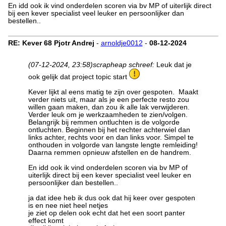
En idd ook ik vind onderdelen scoren via bv MP of uiterlijk direct
bij een kever specialist veel leuker en persoonlijker dan
bestellen..
RE: Kever 68 Pjotr Andrej
-
arnoldje0012
-
08-12-2024
(07-12-2024, 23:58)
scrapheap schreef:
Leuk dat je
ook gelijk dat project topic start
Kever lijkt al eens matig te zijn over gespoten. Maakt
verder niets uit, maar als je een perfecte resto zou
willen gaan maken, dan zou ik alle lak verwijderen.
Verder leuk om je werkzaamheden te zien/volgen.
Belangrijk bij remmen ontluchten is de volgorde
ontluchten. Beginnen bij het rechter achterwiel dan
links achter, rechts voor en dan links voor. Simpel te
onthouden in volgorde van langste lengte remleiding!
Daarna remmen opnieuw afstellen en de handrem.
En idd ook ik vind onderdelen scoren via bv MP of
uiterlijk direct bij een kever specialist veel leuker en
persoonlijker dan bestellen..
ja dat idee heb ik dus ook dat hij keer over gespoten
is en nee niet heel netjes
je ziet op delen ook echt dat het een soort panter
effect komt