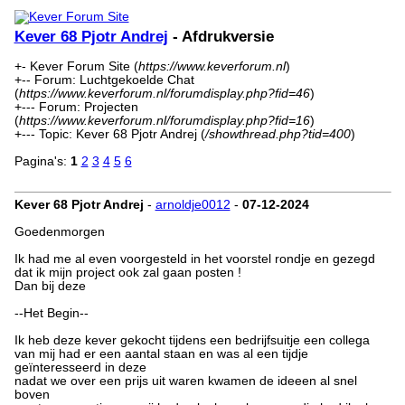
Kever 68 Pjotr Andrej
- Afdrukversie
+- Kever Forum Site (
https://www.keverforum.nl
)
+-- Forum: Luchtgekoelde Chat
(
https://www.keverforum.nl/forumdisplay.php?fid=46
)
+--- Forum: Projecten
(
https://www.keverforum.nl/forumdisplay.php?fid=16
)
+--- Topic: Kever 68 Pjotr Andrej (
/showthread.php?tid=400
)
Pagina's:
1
2
3
4
5
6
Kever 68 Pjotr Andrej
-
arnoldje0012
-
07-12-2024
Goedenmorgen
Ik had me al even voorgesteld in het voorstel rondje en gezegd
dat ik mijn project ook zal gaan posten !
Dan bij deze
--Het Begin--
Ik heb deze kever gekocht tijdens een bedrijfsuitje een collega
van mij had er een aantal staan en was al een tijdje
geïnteresseerd in deze
nadat we over een prijs uit waren kwamen de ideeen al snel
boven