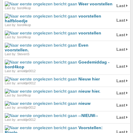
Weer voorstellen
Last
Last by: bord4kop
voorstellen
Last
halfbloedje
Last by: bord4kop
voorstellen
Last
Last by: bord4kop
Even
Last
voorstellen.
Last by: StevenS
Goedemiddag -
Last
bord4kop
Last by: arnoldje0012
Nieuw hier
Last
Last by: arnoldje0012
nieuw hier.
Last
Last by: bord4kop
nieuw
Last
Last by: arnoldje0012
--NIEUW--
Last
Last by: arnoldje0012
Voorstellen:
Last
Rizolo