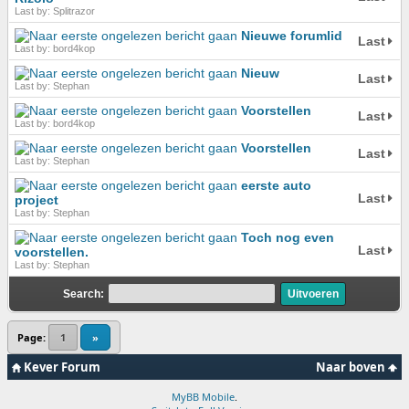
Last by: Splitrazor
Nieuwe forumlid
Last
Last by: bord4kop
Nieuw
Last
Last by: Stephan
Voorstellen
Last
Last by: bord4kop
Voorstellen
Last
Last by: Stephan
eerste auto
Last
project
Last by: Stephan
Toch nog even
Last
voorstellen.
Last by: Stephan
Search:
Page:
1
»
Kever Forum
Naar boven
MyBB Mobile
.