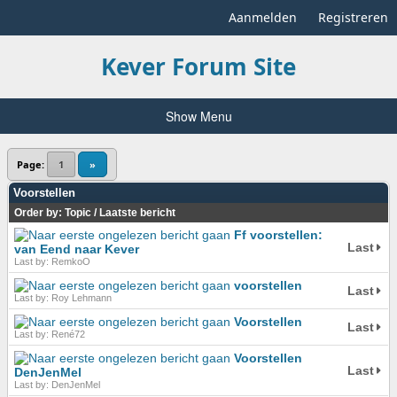
Aanmelden
Registreren
Kever Forum Site
Show Menu
Page:
1
»
Voorstellen
Order by:
Topic
/
Laatste bericht
Ff voorstellen:
Last
van Eend naar Kever
Last by: RemkoO
voorstellen
Last
Last by: Roy Lehmann
Voorstellen
Last
Last by: René72
Voorstellen
Last
DenJenMel
Last by: DenJenMel