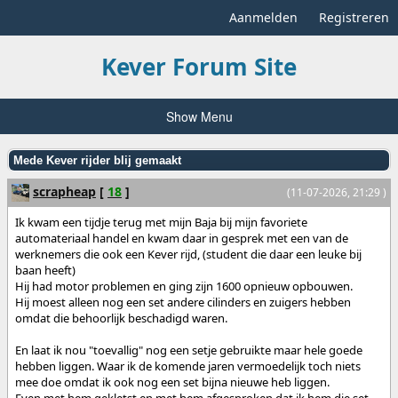
Aanmelden
Registreren
Kever Forum Site
Show Menu
Mede Kever rijder blij gemaakt
scrapheap
[
18
]
(11-07-2026, 21:29 )
Ik kwam een tijdje terug met mijn Baja bij mijn favoriete
automateriaal handel en kwam daar in gesprek met een van de
werknemers die ook een Kever rijd, (student die daar een leuke bij
baan heeft)
Hij had motor problemen en ging zijn 1600 opnieuw opbouwen.
Hij moest alleen nog een set andere cilinders en zuigers hebben
omdat die behoorlijk beschadigd waren.
En laat ik nou "toevallig" nog een setje gebruikte maar hele goede
hebben liggen. Waar ik de komende jaren vermoedelijk toch niets
mee doe omdat ik ook nog een set bijna nieuwe heb liggen.
Even met hem gekletst en met hem afgesproken dat ik hem die set