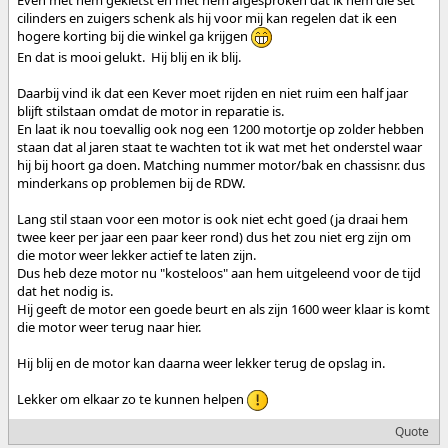
cilinders en zuigers schenk als hij voor mij kan regelen dat ik een
hogere korting bij die winkel ga krijgen
En dat is mooi gelukt. Hij blij en ik blij.
Daarbij vind ik dat een Kever moet rijden en niet ruim een half jaar
blijft stilstaan omdat de motor in reparatie is.
En laat ik nou toevallig ook nog een 1200 motortje op zolder hebben
staan dat al jaren staat te wachten tot ik wat met het onderstel waar
hij bij hoort ga doen. Matching nummer motor/bak en chassisnr. dus
minderkans op problemen bij de RDW.
Lang stil staan voor een motor is ook niet echt goed (ja draai hem
twee keer per jaar een paar keer rond) dus het zou niet erg zijn om
die motor weer lekker actief te laten zijn.
Dus heb deze motor nu "kosteloos" aan hem uitgeleend voor de tijd
dat het nodig is.
Hij geeft de motor een goede beurt en als zijn 1600 weer klaar is komt
die motor weer terug naar hier.
Hij blij en de motor kan daarna weer lekker terug de opslag in.
Lekker om elkaar zo te kunnen helpen
Quote