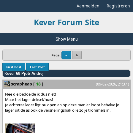
Aanmelden
Registreren
Kever Forum Site
Show Menu
Page:
«
6
First Post
Last Post
Kever 68 Pjotr Andrej
scrapheap
[
18
]
(09-02-2026, 21:37 )
Nee die bedoelde ik dus niet!
Maar het lager deksel/huis!
Je achteras lager ligt nu open en op deze manier loopt behalve je
lager uit de as ook de versnellingsbak olie zo je trommels in.