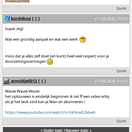
Quote
bord4kop
[
5
]
(11-05-2026, 10:19 )
Super zeg!
Wat een grondig aanpak en wat een werk
mooi dat je alles zelf doet (en kunt) heel veel respect voor je
doorzettingsvermogen
Quote
arnoldje0012
[
5
]
(17-05-2026, 11:11 )
Wauw Wauw Wauw
het opbouwen is eindelijk begonnen ik zet ff een video erbij
als je het leuk vind kan je liken en abonneren !
https://www.youtube.com/watch?v=GK9vwE2bbw0
Quote
«
Ouder topic
|
Nieuwer topic
»