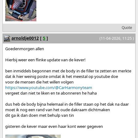
Quote
arnoldje0012
[
5
]
(11-04-2026, 11:25 )
Goedenmorgen allen
Hierbij weer een flinke update van de kever!
ben inmiddels begonnen met de body in de filler te zetten en merkte
dat ik hier weinig poste omdat ik het meestal op youtube doe
voor de mensen die het willen volgen
https://www.youtube.com/@CarHarmonyteam
vergeet dan niet te liken en te abonneren he haha
dus heb de body bijna helemaal in de filler staan op het dak na daar
moet ik nog een rand van het oude dakraam dichtmaken
dit ga ik dan doen met behulp van tin
gisteren de kever maar even haar kont weer gegeven