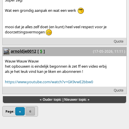
Wat een grondig aanpak en wat een werk
mooi dat je alles zelf doet (en kunt) heel veel respect voor je
doorzettingsvermogen
Quote
arnoldje0012
[
5
]
(17-05-2026, 11:11 )
Wauw Wauw Wauw
het opbouwen is eindelijk begonnen ik zet ff een video erbij
als je het leuk vind kan je liken en abonneren !
https://www.youtube.com/watch?v=GK9vwE2bbw0
Quote
«
Ouder topic
|
Nieuwer topic
»
Page:
«
6