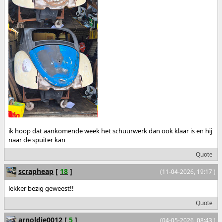
ik hoop dat aankomende week het schuurwerk dan ook klaar is en hij
naar de spuiter kan
Quote
scrapheap
[
18
]
(11-04-2026, 19:17 )
lekker bezig geweest!!
Quote
arnoldje0012
[
5
]
(04-05-2026, 08:43 )