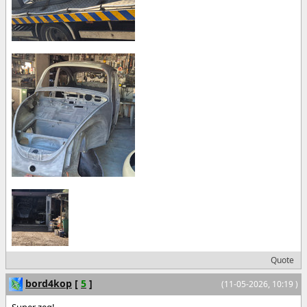
Quote
bord4kop
[
5
]
(11-05-2026, 10:19 )
Super zeg!