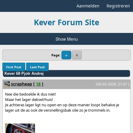
Aanmelden
Registreren
Kever Forum Site
Show Menu
Page:
«
6
First Post
Last Post
Kever 68 Pjotr Andrej
scrapheap
[
18
]
(09-02-2026, 21:37 )
Nee die bedoelde ik dus niet!
Maar het lager deksel/huis!
Je achteras lager ligt nu open en op deze manier loopt behalve je
lager uit de as ook de versnellingsbak olie zo je trommels in.