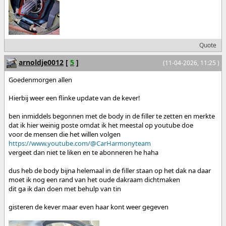
Quote
arnoldje0012
[
5
]
(11-04-2026, 11:25 )
Goedenmorgen allen
Hierbij weer een flinke update van de kever!
ben inmiddels begonnen met de body in de filler te zetten en merkte
dat ik hier weinig poste omdat ik het meestal op youtube doe
voor de mensen die het willen volgen
https://www.youtube.com/@CarHarmonyteam
vergeet dan niet te liken en te abonneren he haha
dus heb de body bijna helemaal in de filler staan op het dak na daar
moet ik nog een rand van het oude dakraam dichtmaken
dit ga ik dan doen met behulp van tin
gisteren de kever maar even haar kont weer gegeven