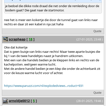
je bedoel die dikke rode draad die net onder de remleiding door de
bodem gaat? Die gaat naar de startmotor.
nee het is meer een kokertje die door de tunnel gaat van links naar
rechts en daar zit een kabel in nja zat haha
Quote
scrapheap
[
18
]
(27-01-2025, 23:48 )
Oke dat kokertje
Dat is geen buisje van links naar rechts! Maar twee aparte buisjes die
bij 1 van de twee handeltjes naast je handrem uitkomen.
Met een van die handels bedien je de kleppen links en rechts van de
kachelpotten. wel/geen warme lucht.
Met de andere handel bedien je een klep die onder de achterbank zit
voor de keuze warme lucht voor of achter.
https://www.paruzzi.com/nl/explodedviews...roduct=931
Quote
arnoldje0012
[
5
]
(28-01-2025, 19:46 )