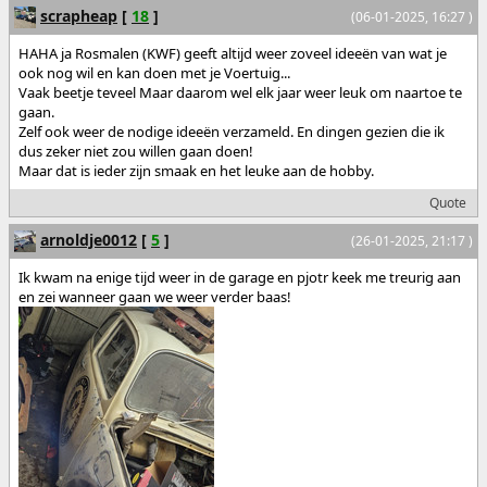
scrapheap
[
18
]
(06-01-2025, 16:27 )
HAHA ja Rosmalen (KWF) geeft altijd weer zoveel ideeën van wat je
ook nog wil en kan doen met je Voertuig...
Vaak beetje teveel Maar daarom wel elk jaar weer leuk om naartoe te
gaan.
Zelf ook weer de nodige ideeën verzameld. En dingen gezien die ik
dus zeker niet zou willen gaan doen!
Maar dat is ieder zijn smaak en het leuke aan de hobby.
Quote
arnoldje0012
[
5
]
(26-01-2025, 21:17 )
Ik kwam na enige tijd weer in de garage en pjotr keek me treurig aan
en zei wanneer gaan we weer verder baas!