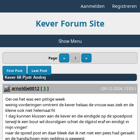
Aanmelden
Registreren
Kever Forum Site
Show Menu
Page:
«
3
»
First Post
Last Post
Kever 68 Pjotr Andrej
arnoldje0012
[
5
]
(29-12-2024, 12:03 )
Oei oei het was een pittige week
weinig vorderingen omtrent de kever helaas de vrouw was ziek en de
kleine ook niet helemaal fit
1 dag kunnen klussen aan de kever en die eindigde op de spoedpost
terwijl ik een bout wil doorslijpen schiet de slijptol eraf en eindigt in
mijn vinger!
naar de spoed post en daar bleek dat ik net niet een pees had geraakt
en de handschoen mijn redding is geweest