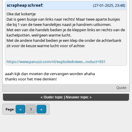
scrapheap schreef:
(27-01-2025, 23:48)
Oke dat kokertje
Dat is geen buisje van links naar rechts! Maar twee aparte buisjes
die bij 1 van de twee handeltjes naast je handrem uitkomen.
Met een van die handels bedien je de kleppen links en rechts van de
kachelpotten. wel/geen warme lucht.
Met de andere handel bedien je een klep die onder de achterbank
zit voor de keuze warme lucht voor of achter.
https://www.paruzzi.com/nl/explodedviews...roduct=931
aaah kijk dan moeten die vervangen worden ahaha
thanks voor het mee denken!
Quote
«
Ouder topic
|
Nieuwer topic
»
Page:
«
3
»