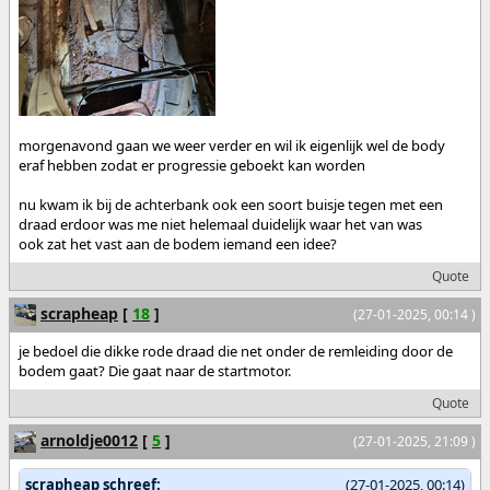
morgenavond gaan we weer verder en wil ik eigenlijk wel de body
eraf hebben zodat er progressie geboekt kan worden
nu kwam ik bij de achterbank ook een soort buisje tegen met een
draad erdoor was me niet helemaal duidelijk waar het van was
ook zat het vast aan de bodem iemand een idee?
Quote
scrapheap
[
18
]
(27-01-2025, 00:14 )
je bedoel die dikke rode draad die net onder de remleiding door de
bodem gaat? Die gaat naar de startmotor.
Quote
arnoldje0012
[
5
]
(27-01-2025, 21:09 )
scrapheap schreef:
(27-01-2025, 00:14)