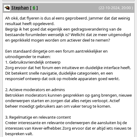
Stephan
[
6
]
(22-10-2024, 20:00 )
Ah oké, dat flyeren is dus al eens geprobeerd. Jammer dat dat weinig
resultaat heeft opgeleverd.
Begrijp ik het goed dat eigenlijk een gedragsverandering van de
bestaande forumleden wenselijk is? Wellicht dat ze meer uitgenodigd
en geprikkeld mogen worden om actiever deel te nemen?
Een standaard dingetje om een forum aantrekkelijker en
uitnodigender te maken:
1. Gebruiksvriendelijk ontwerp
Zorg ervoor dat het forum een intuïtieve en duidelijke interface heeft.
Dit betekent snelle navigatie, duidelijke categorieën, en een
responsief ontwerp dat ook op mobiele apparaten goed werkt.
2. Actieve moderators en admins
Betrokken moderators kunnen gesprekken op gang brengen, nieuwe
onderwerpen starten en zorgen dat alles netjes verloopt. Actief
beheer moedigt gebruikers aan om vaker terug te komen.
3. Regelmatige en relevante content
Creëer interessante en relevante onderwerpen die aansluiten bij de
interesses van Kever-iefhebber. Zorg ervoor dat er altijd iets nieuws te
bespreken valt.