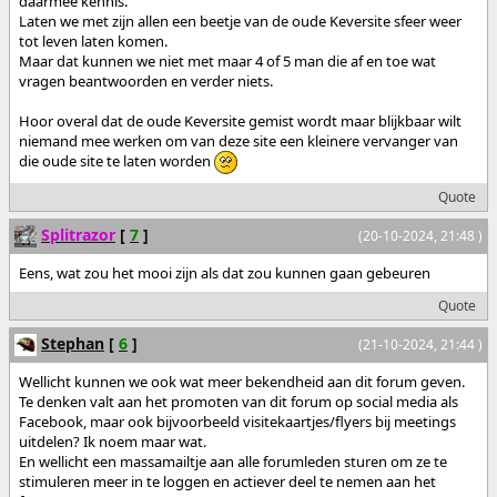
daarmee kennis.
Laten we met zijn allen een beetje van de oude Keversite sfeer weer
tot leven laten komen.
Maar dat kunnen we niet met maar 4 of 5 man die af en toe wat
vragen beantwoorden en verder niets.
Hoor overal dat de oude Keversite gemist wordt maar blijkbaar wilt
niemand mee werken om van deze site een kleinere vervanger van
die oude site te laten worden
Quote
Splitrazor
[
7
]
(20-10-2024, 21:48 )
Eens, wat zou het mooi zijn als dat zou kunnen gaan gebeuren
Quote
Stephan
[
6
]
(21-10-2024, 21:44 )
Wellicht kunnen we ook wat meer bekendheid aan dit forum geven.
Te denken valt aan het promoten van dit forum op social media als
Facebook, maar ook bijvoorbeeld visitekaartjes/flyers bij meetings
uitdelen? Ik noem maar wat.
En wellicht een massamailtje aan alle forumleden sturen om ze te
stimuleren meer in te loggen en actiever deel te nemen aan het