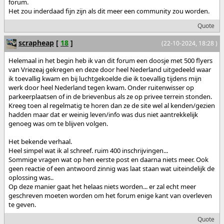
forum.
Het zou inderdaad fijn zijn als dit meer een community zou worden.
Quote
scrapheap
[
18
]
(22-10-2024, 18:28 )
Helemaal in het begin heb ik van dit forum een doosje met 500 flyers
van Vriezeaj gekregen en deze door heel Nederland uitgedeeld waar
ik toevallig kwam en bij luchtgekoelde die ik toevallig tijdens mijn
werk door heel Nederland tegen kwam. Onder ruitenwisser op
parkeerplaatsen of in de brievenbus als ze op privee terrein stonden.
Kreeg toen al regelmatig te horen dan ze de site wel al kenden/gezien
hadden maar dat er weinig leven/info was dus niet aantrekkelijk
genoeg was om te blijven volgen.
Het bekende verhaal.
Heel simpel wat ik al schreef. ruim 400 inschrijvingen...
Sommige vragen wat op hen eerste post en daarna niets meer. Ook
geen reactie of een antwoord zinnig was laat staan wat uiteindelijk de
oplossing was..
Op deze manier gaat het helaas niets worden... er zal echt meer
geschreven moeten worden om het forum enige kant van overleven
te geven.
Quote