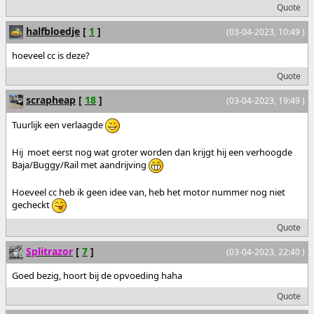
Quote
halfbloedje
[
1
]
(03-04-2023, 10:49 )
hoeveel cc is deze?
Quote
scrapheap
[
18
]
(03-04-2023, 19:49 )
Tuurlijk een verlaagde
Hij moet eerst nog wat groter worden dan krijgt hij een verhoogde
Baja/Buggy/Rail met aandrijving
Hoeveel cc heb ik geen idee van, heb het motor nummer nog niet
gecheckt
Quote
Splitrazor
[
7
]
(03-04-2023, 22:40 )
Goed bezig, hoort bij de opvoeding haha
Quote