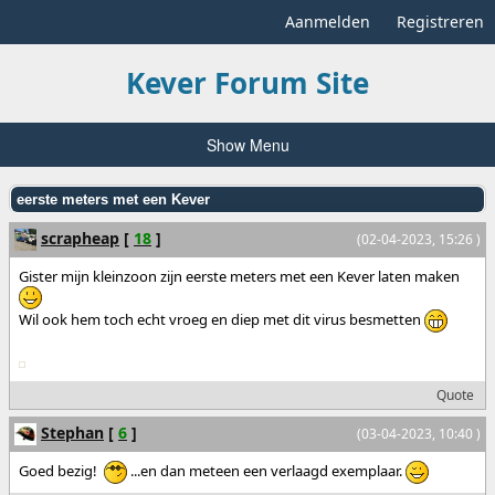
Aanmelden
Registreren
Kever Forum Site
Show Menu
eerste meters met een Kever
scrapheap
[
18
]
(02-04-2023, 15:26 )
Gister mijn kleinzoon zijn eerste meters met een Kever laten maken
Wil ook hem toch echt vroeg en diep met dit virus besmetten
Quote
Stephan
[
6
]
(03-04-2023, 10:40 )
Goed bezig!
...en dan meteen een verlaagd exemplaar.