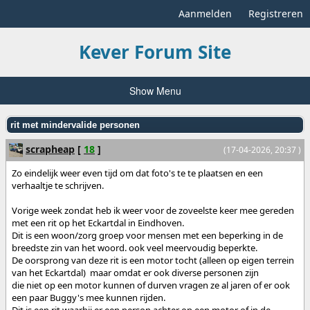
Aanmelden
Registreren
Kever Forum Site
Show Menu
rit met mindervalide personen
scrapheap
[
18
]
(17-04-2026, 20:37 )
Zo eindelijk weer even tijd om dat foto's te te plaatsen en een
verhaaltje te schrijven.
Vorige week zondat heb ik weer voor de zoveelste keer mee gereden
met een rit op het Eckartdal in Eindhoven.
Dit is een woon/zorg groep voor mensen met een beperking in de
breedste zin van het woord. ook veel meervoudig beperkte.
De oorsprong van deze rit is een motor tocht (alleen op eigen terrein
van het Eckartdal) maar omdat er ook diverse personen zijn
die niet op een motor kunnen of durven vragen ze al jaren of er ook
een paar Buggy's mee kunnen rijden.
Dit is een rit waarbij er een person achter op een motor of in de