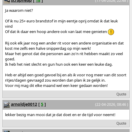
scrapheap
[
18
]
(17-04-2026, 22:48 )
Ja waarom niet?
Of ik nu 25+ euro brandstof in mijn eentje oprij omdat ik dat leuk
vind
Of dat ik daar een hoop andere ook van laat mee genieten
Rij ook elk jaar nog een ander rit voor een andere organisatie en dat
kost me zelfs een halve snipperdag op mijn werk!
Maar het genot dat die personen aan zo'n rit hebben maakt zo veel
goed.
Ik heb het niet slecht en gun hun ook een keer een leuke dag.
Heb er altijd een goed gevoel bij en als ik voor nog meer van dit soort
ritjes/dagen gevraagd zou worden dan plan ik ze gelijk in.
Voor mij mag dit elke maand wel een keer gedaan worden!
Quote
arnoldje0012
[
5
]
(22-04-2026, 08:46 )
lekker bezig man mooi dat je dat doet en er de tijd voor neemt!
Quote