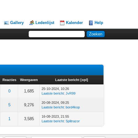
Gallery
Ledenlijst
Kalender
Help
Reacties
Weergaven
Laatste bericht
[
opl
]
25-10-2024, 10:26
0
1,685
Laatste bericht
:
JvR99
20-08-2024, 09:25
5
9,276
Laatste bericht
:
bord4kop
16-08-2023, 21:55
1
3,585
Laatste bericht
:
Splitrazor