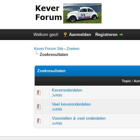
Welkom gast!
Aanmelden
Registreren
Kever Forum Site
›
Zoeken
Zoekresultaten
Zoekresultaten
Topic
/
Aut
Keveronderdelen
JvR99
Veel keveronderdelen
JvR99
Voorstellen & veel onderdelen
JvR99