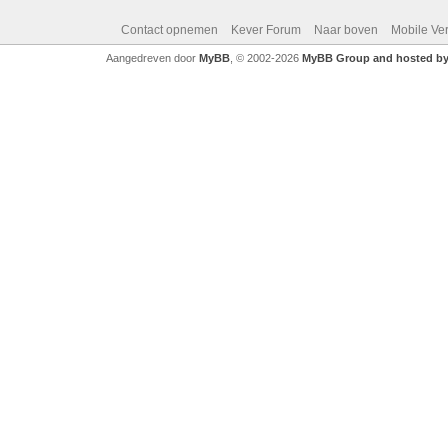
Contact opnemen
Kever Forum
Naar boven
Mobile Ve
Aangedreven door
MyBB
, © 2002-2026
MyBB Group and hosted by 