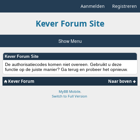
Aanmelden
Registreren
Kever Forum Site
Show Menu
Kever Forum Site
De authorisatiecodes komen niet overeen. Gebruikt u deze
functie op de juiste manier? Ga terug en probeer het opnieuw.
Kever Forum
Naar boven
MyBB Mobile
.
Switch to Full Version