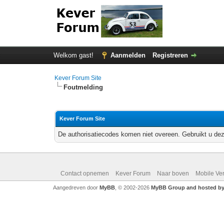
Welkom gast!
Aanmelden
Registreren
Kever Forum Site
Foutmelding
Kever Forum Site
De authorisatiecodes komen niet overeen. Gebruikt u dez
Contact opnemen
Kever Forum
Naar boven
Mobile Ve
Aangedreven door
MyBB
, © 2002-2026
MyBB Group and hosted by 