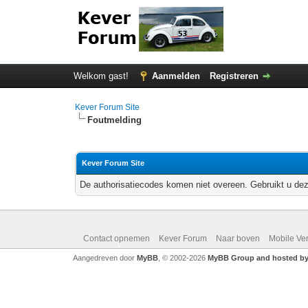
Welkom gast!
Aanmelden
Registreren
Kever Forum Site
Foutmelding
Kever Forum Site
De authorisatiecodes komen niet overeen. Gebruikt u dez
Contact opnemen
Kever Forum
Naar boven
Mobile Ve
Aangedreven door
MyBB
, © 2002-2026
MyBB Group and hosted by 