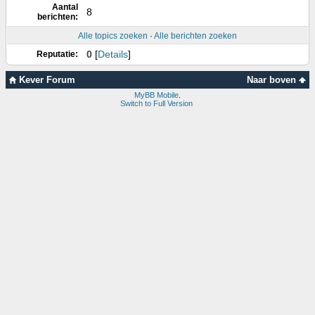
Aantal
8
berichten:
Alle topics zoeken
·
Alle berichten zoeken
0
[
Details
]
Reputatie:
Kever Forum
Naar boven
MyBB Mobile
.
Switch to Full Version