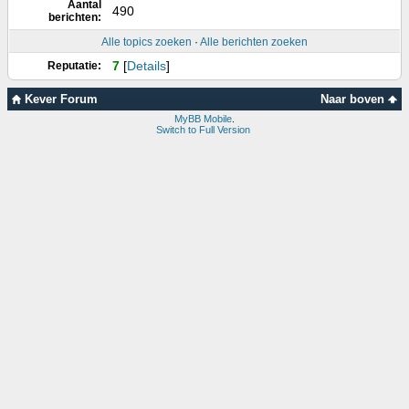
Aantal
490
berichten:
Alle topics zoeken
·
Alle berichten zoeken
7
[
Details
]
Reputatie:
Kever Forum
Naar boven
MyBB Mobile
.
Switch to Full Version