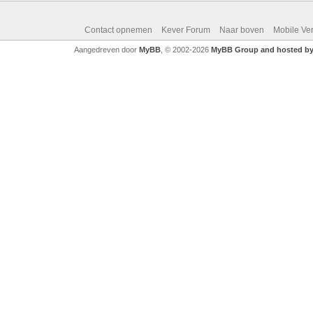
Contact opnemen
Kever Forum
Naar boven
Mobile Ve
Aangedreven door
MyBB
, © 2002-2026
MyBB Group and hosted by 