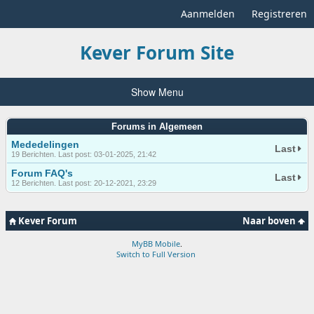
Aanmelden
Registreren
Kever Forum Site
Show Menu
Forums in Algemeen
Mededelingen
Last
19 Berichten. Last post: 03-01-2025, 21:42
Forum FAQ's
Last
12 Berichten. Last post: 20-12-2021, 23:29
Kever Forum
Naar boven
MyBB Mobile
.
Switch to Full Version