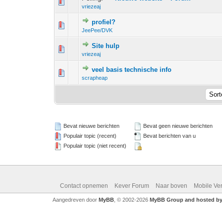
0 stem - 0 van 
1
vriezeaj
profiel?
0 stem - 0 van 
1
JeePee/DVK
Site hulp
0 stem - 0 van 
1
vriezeaj
veel basis technische info
0 stem - 0 van 
1
scrapheap
Bevat nieuwe berichten
Bevat geen nieuwe berichten
Populair topic (recent)
Bevat berichten van u
Populair topic (niet recent)
Contact opnemen
Kever Forum
Naar boven
Mobile Ve
Aangedreven door
MyBB
, © 2002-2026
MyBB Group and hosted by 