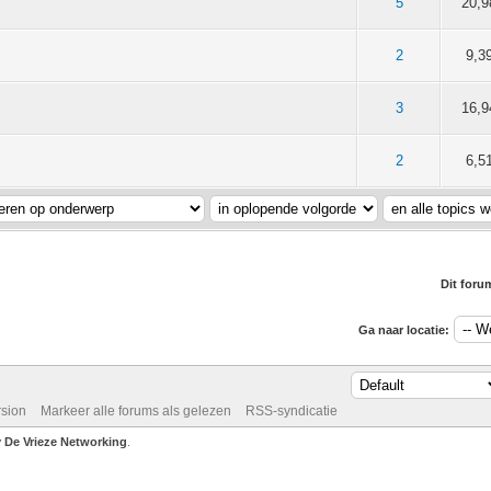
5 gemiddeld
2
3
4
5
5
20,9
5 gemiddeld
2
3
4
5
2
9,3
5 gemiddeld
2
3
4
5
3
16,9
5 gemiddeld
2
3
4
5
2
6,5
Dit foru
Ga naar locatie:
rsion
Markeer alle forums als gelezen
RSS-syndicatie
De Vrieze Networking
.