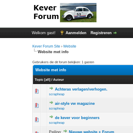
Welkom gast!
Aanmelden
Registreren
Kever Forum Site
›
Website
Website met info
Gebruikers die dit forum bekijken: 1 gasten
Website met info
Topic
[
afl
]
/
Auteur
Achteras verlagen/verhogen.
0 stem - 0 van 
1
scrapheap
air-style vw magazine
0 stem - 0 van 
1
scrapheap
de kever voor beginners
0 stem - 0 van 
1
scrapheap
Peiling:
Nieuwe website + Forum