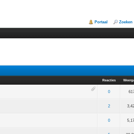
Portaal
Zoeken
Reacties
Weerg
5 gemiddeld
2
3
4
5
0
61
5 gemiddeld
2
3
4
5
2
3,4
5 gemiddeld
2
3
4
5
0
5,1